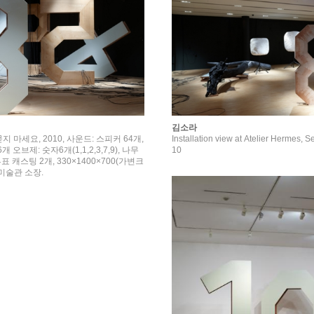
김소라
 마세요, 2010, 사운드: 스피커 64개,
Installation view at Atelier Hermes, 
 오브제: 숫자6개(1,1,2,3,7,9), 나무
10
표 캐스팅 2개, 330×1400×700(가변크
미술관 소장.