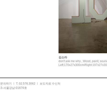
김소라
don't ask me why , Wood, paint, soun
Left:170x27x300cm/Right:197x27x3
ㅣ
문의하기
ㅣ T. 02.576.3062 ㅣ
보도자료 수신처
5-서울강남-01676호